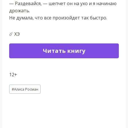
— Раздевайся, — шепчет он на ухо и я начинаю
дрожать.
Не думала, что все произойдет так быстро.
☄️ ХЭ
Читать книгу
12+
Метки
#
Алиса Росман
записи: