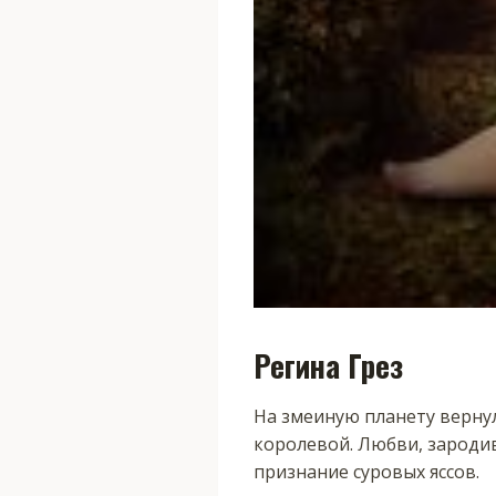
Регина Грез
На змеиную планету вернул
королевой. Любви, зародив
признание суровых яссов.