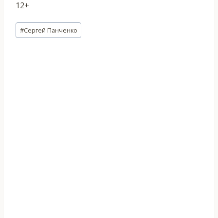
12+
Метки
#
Сергей Панченко
записи: