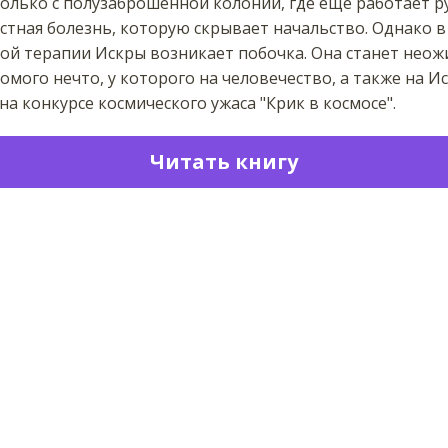
ько с полузаброшенной колонии, где еще работает руд
естная болезнь, которую скрывает начальство. Однако 
й терапии Искры возникает побочка. Она станет неожи
мого нечто, у которого на человечество, а также на Ис
на конкурсе космического ужаса "Крик в космосе".
Читать книгу