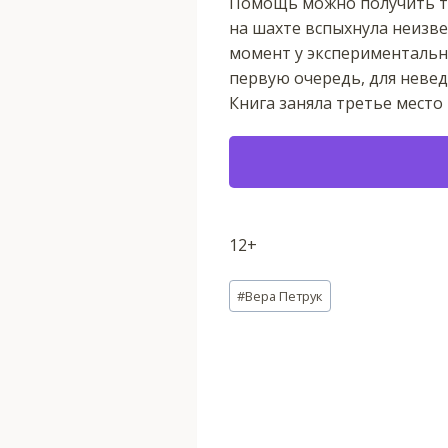
Помощь можно получить тол
на шахте вспыхнула неизв
момент у экспериментально
первую очередь, для неведо
Книга заняла третье место 
12+
Метки
#
Вера Петрук
записи: