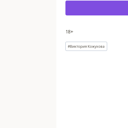
18+
Метки
#
Виктория Кожухова
записи: