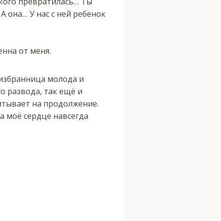
в кого превратилась… Ты
А она… У нас с ней ребенок
енна от меня.
о избранница молода и
о развода, так ещё и
читывает на продолжение.
а моё сердце навсегда