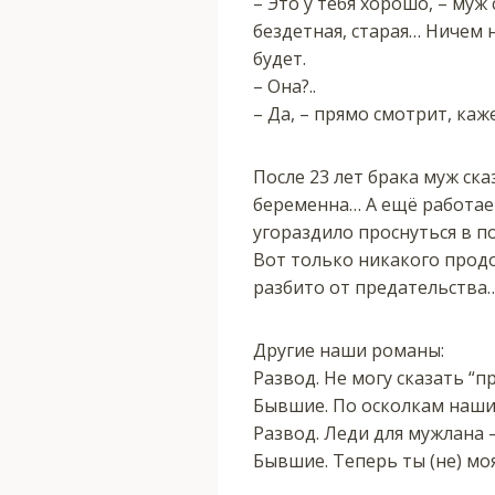
– Это у тебя хорошо, – муж
бездетная, старая… Ничем н
будет.
– Она?..
– Да, – прямо смотрит, каж
После 23 лет брака муж ска
беременна… А ещё работает
угораздило проснуться в по
Вот только никакого продо
разбито от предательства
Другие наши романы:
Развод. Не могу сказать “пр
Бывшие. По осколкам наших с
Развод. Леди для мужлана – 
Бывшие. Теперь ты (не) моя 