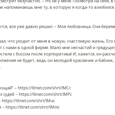
 смотрит безучастно. – Но не у меня. Посмотри на себя, 
е напоминаешь мне ту, в которую я когда-то влюбился. 
ется, все уже давно решил. – Моя любовница. Она берем
зал, что уходит от меня в новую, счастливую жизнь. Ег
 с нами в одной фирме. Мало мне несчастий и грядущег
стели с боссом после корпоратива! И, кажется, он расс
лжения не будет, ведь он молодой красавчик и бабник, 
…
ощай” – https://litnet.com/shrt/lMCc
удеб – https://litnet.com/shrt/lMPc
https://litnet.com/shrt/lMuc
– https://litnet.com/shrt/lMmc