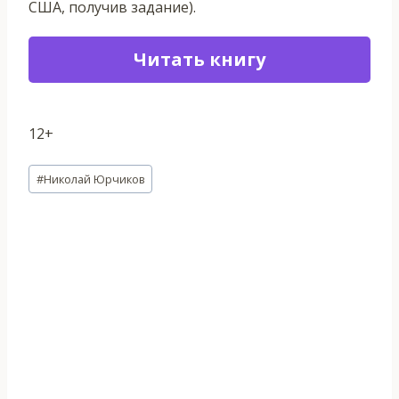
США, получив задание).
Читать книгу
12+
Метки
#
Николай Юрчиков
записи: