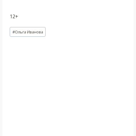
12+
Метки
#
Ольга Иванова
записи: