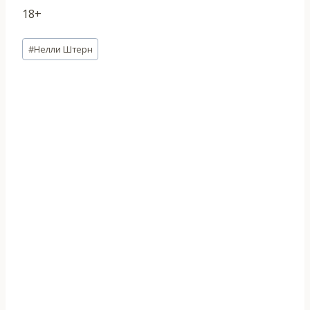
18+
Метки
#
Нелли Штерн
записи: