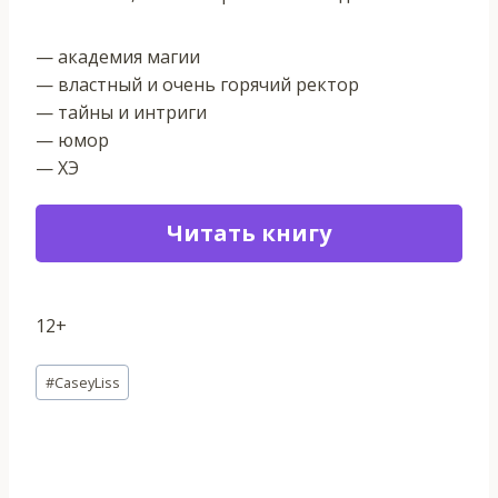
— академия магии
— властный и очень горячий ректор
— тайны и интриги
— юмор
— ХЭ
Читать книгу
12+
Метки
#
CaseyLiss
записи: