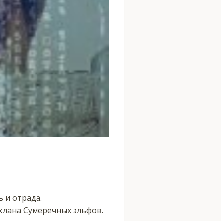
 и отрада.
 клана Сумеречных эльфов.