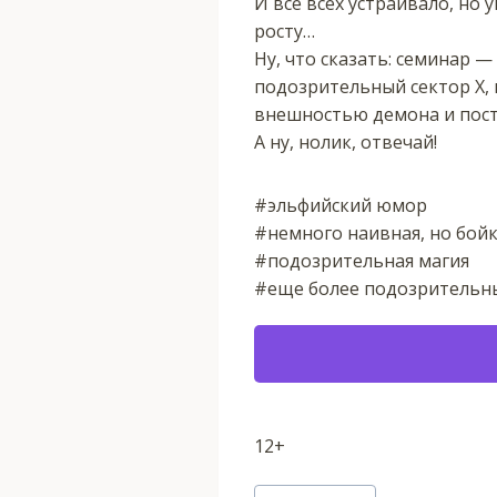
И всё всех устраивало, но
росту…
Ну, что сказать: семинар —
подозрительный сектор Х, к
внешностью демона и пос
А ну, нолик, отвечай!
#эльфийский юмор
#немного наивная, но бойк
#подозрительная магия
#еще более подозрительны
12+
Метки