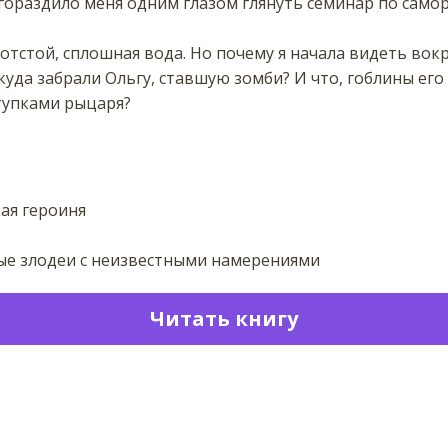
 угораздило меня одним глазом глянуть семинар по сам
 отстой, сплошная вода. Но почему я начала видеть вокр
уда забрали Ольгу, ставшую зомби? И что, гоблины его 
тупками рыцаря?
ая героиня
е злодеи с неизвестными намерениями
Читать книгу