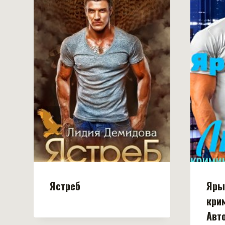
Ястреб
Яры
кри
Авто