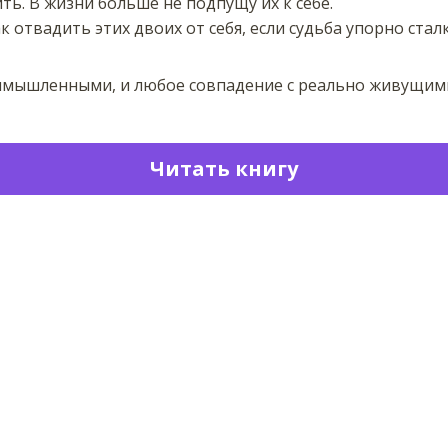
ть. В жизни больше не подпущу их к себе.
к отвадить этих двоих от себя, если судьба упорно стал
вымышленными, и любое совпадение с реально живущи
Читать книгу