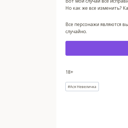
Вот мой случай все исправи
Но как же все изменить? Ка
Все персонажи являются 
случайно.
18+
Метки
#
Ася Невеличка
записи: