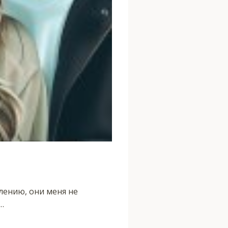
алению, они меня не
…