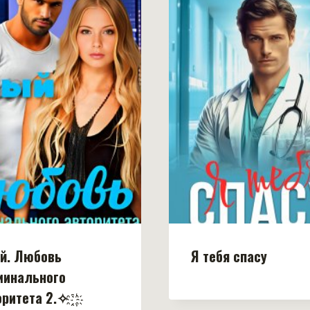
й. Любовь
Я тебя спасу
минального
ритета 2.✧ ҈ ҉