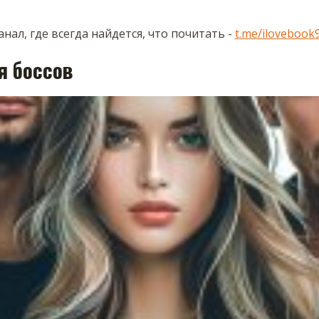
нал, где всегда найдется, что почитать -
t.me/ilovebook
я боссов