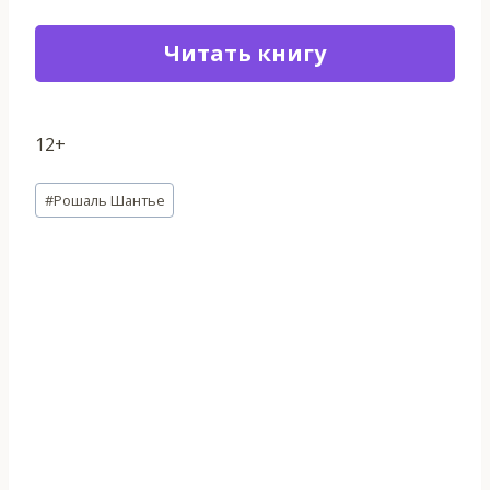
Читать книгу
12+
Метки
#
Рошаль Шантье
записи: