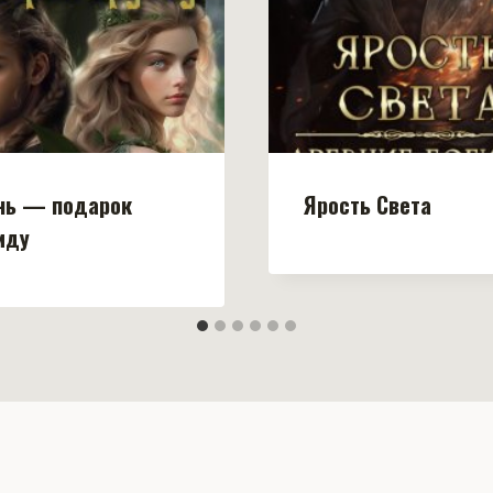
нь — подарок
Ярость Света
иду