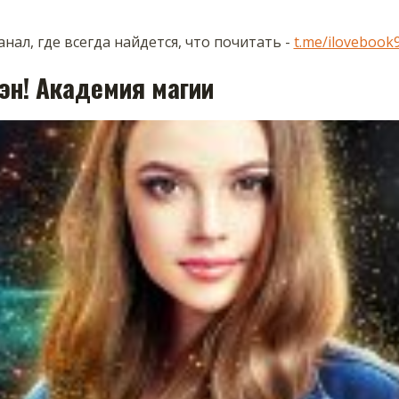
нал, где всегда найдется, что почитать -
t.me/ilovebook
эн! Академия магии