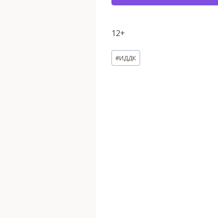
12+
Метки
#
ИДДК
записи: