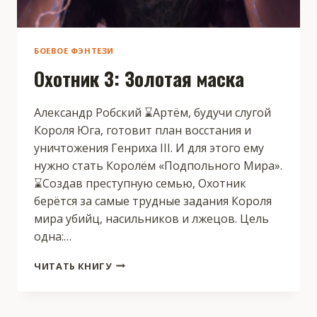
БОЕВОЕ ФЭНТЕЗИ
Охотник 3: Золотая маска
Александр Робский ⌛️Артём, будучи слугой
Короля Юга, готовит план восстания и
уничтожения Генриха III. И для этого ему
нужно стать Королём «Подпольного Мира».
⌛️Создав преступную семью, Охотник
берётся за самые трудные задания Короля
мира убийц, насильников и лжецов. Цель
одна:…
ОХОТНИК
ЧИТАТЬ КНИГУ
3:
ЗОЛОТАЯ
МАСКА