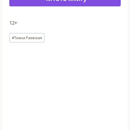
12+
Метки
#
Тиана Раевская
записи: