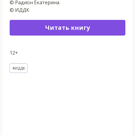
© Радион Екатерина
© ИДДК
Читать книгу
12+
Метки
#
ИДДК
записи: