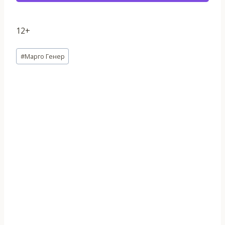
12+
Метки
#
Марго Генер
записи: