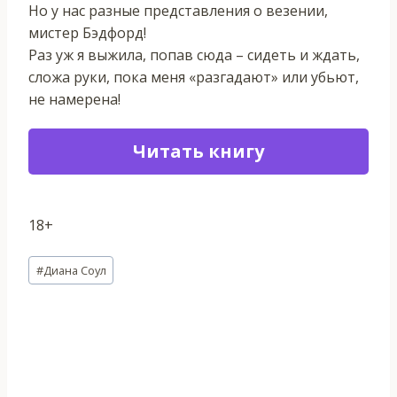
Но у нас разные представления о везении,
мистер Бэдфорд!
Раз уж я выжила, попав сюда – сидеть и ждать,
сложа руки, пока меня «разгадают» или убьют,
не намерена!
Читать книгу
18+
Метки
#
Диана Соул
записи: