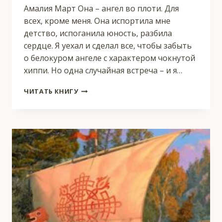
Амалия Март Она – ангел во плоти. Для
всех, кроме меня. Она испортила мне
детство, испоганила юность, разбила
сердце. Я уехал и сделал все, чтобы забыть
о белокуром ангеле с характером чокнутой
хиппи. Но одна случайная встреча – и я…
(
ЧИТАТЬ КНИГУ
НЕ
)
НАСТОЯЩИЙ
АНГЕЛ