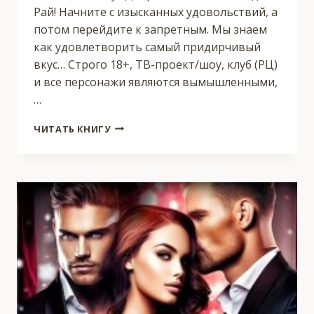
Рай! Начните с изысканных удовольствий, а
потом перейдите к запретным. Мы знаем
как удовлетворить самый придирчивый
вкус… Строго 18+, ТВ-проект/шоу, клуб (РЦ)
и все персонажи являются вымышленными,
…
ТЫ
ЧИТАТЬ КНИГУ
МОЙ
ПУЛЬС.
НОВЫЙ
ГОД.
АД
ИЛИ
РАЙ