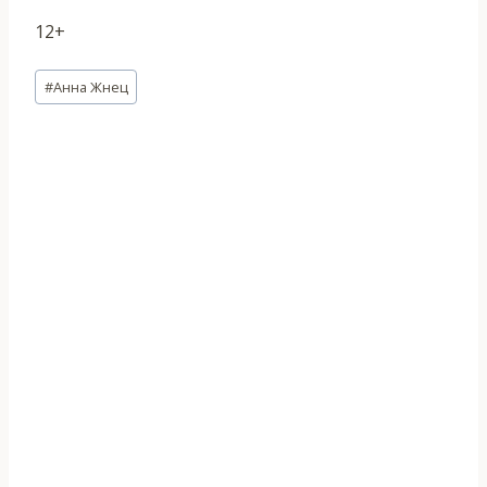
12+
Метки
#
Анна Жнец
записи: