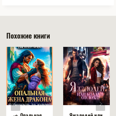
Похожие книги
ᨒ Опальная
Яжзлодей или