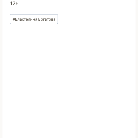
12+
Метки
#
Властелина Богатова
записи: