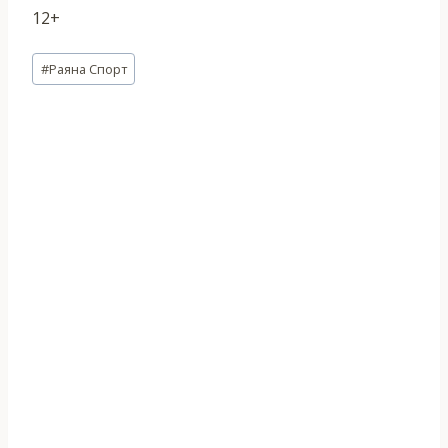
12+
Метки
#
Раяна Спорт
записи: