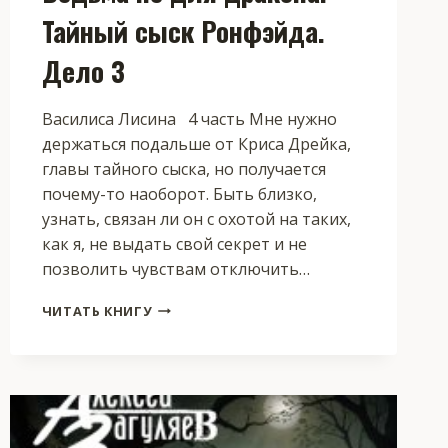
Тайный сыск Ронфэйда.
Дело 3
Василиса Лисина 4 часть Мне нужно
держаться подальше от Криса Дрейка,
главы тайного сыска, но получается
почему-то наоборот. Быть близко,
узнать, связан ли он с охотой на таких,
как я, не выдать свой секрет и не
позволить чувствам отключить…
ВЕДЬМА
ЧИТАТЬ КНИГУ
НЕ
ДЛЯ
ДРАКОНА.
ТАЙНЫЙ
СЫСК
РОНФЭЙДА.
ДЕЛО