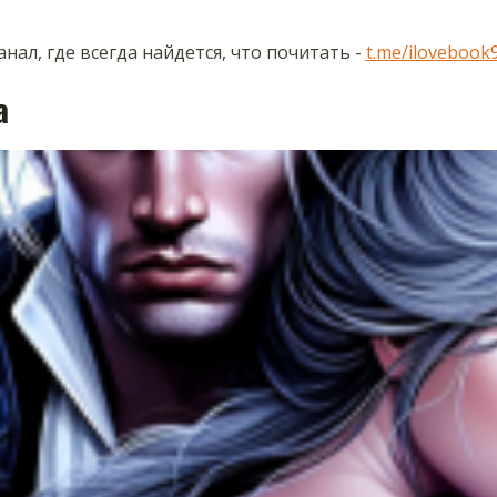
нал, где всегда найдется, что почитать -
t.me/ilovebook
а