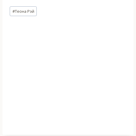
Метки
#
Теона Рэй
записи: