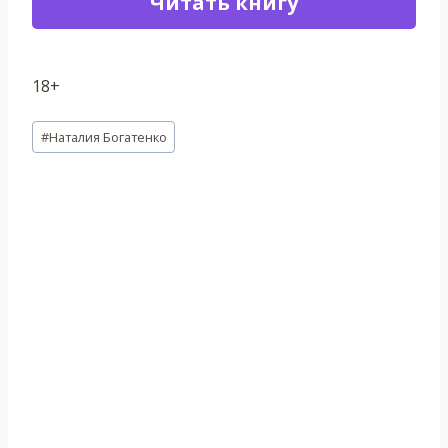
Читать книгу
18+
Метки
#
Наталия Богатенко
записи: