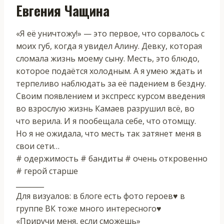
Евгения Чащина
«Я её уничтожу!» — это первое, что сорвалось с
моих губ, когда я увидел Алину. Девку, которая
сломала жизнь моему сыну. Месть, это блюдо,
которое подаётся холодным. А я умею ждать и
терпеливо наблюдать за её падением в бездну.
Своим появлением и экспресс курсом введения
во взрослую жизнь Камаев разрушил всё, во
что верила. И я пообещала себе, что отомщу.
Но я не ожидала, что месть так затянет меня в
свои сети…
# одержимость # бандиты # очень откровенно
# герой старше
________
Для визуалов: в блоге есть фото героев♥ в
группе ВК тоже много интересного♥
«Приручи меня, если сможешь»