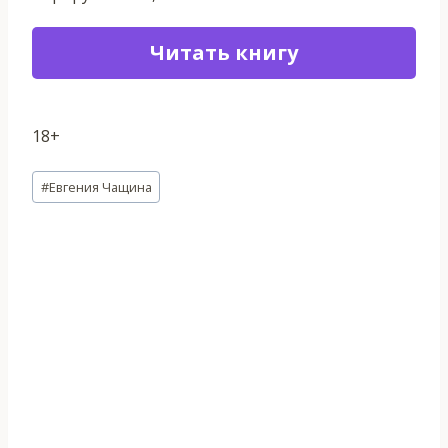
Читать книгу
18+
Метки
#
Евгения Чащина
записи: