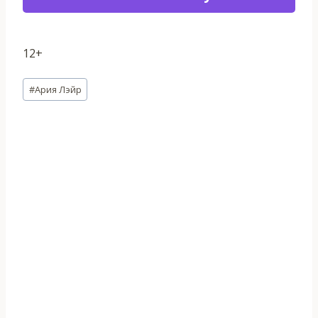
12+
Метки
#
Ария Лэйр
записи: