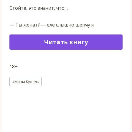
Стойте, это значит, что…
— Ты женат? — еле слышно шепчу я.
Читать книгу
18+
Метки
#
Маша Кужель
записи: