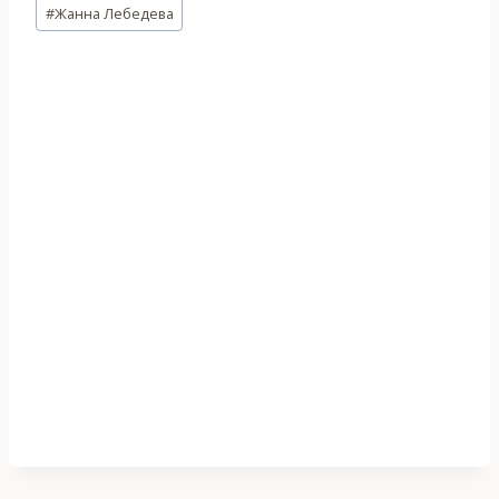
Метки
#
Жанна Лебедева
записи: