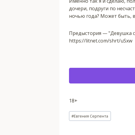
Именно так я и сделаю, по
дочери, подруги по несчас
ночью года? Может быть, в
Предыстория — "Девушка 
https://litnet.com/shrt/uSxw
18+
Метки
#
Евгения Серпента
записи: