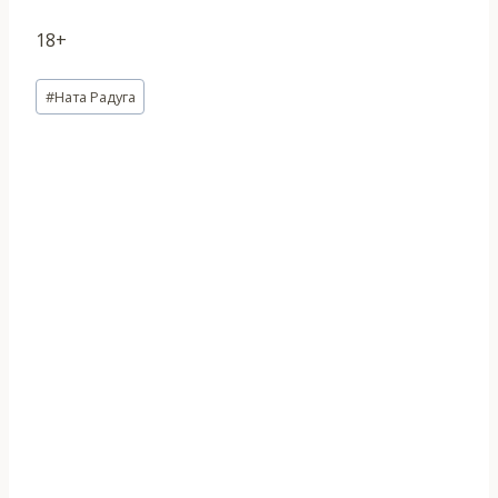
18+
Метки
#
Ната Радуга
записи: