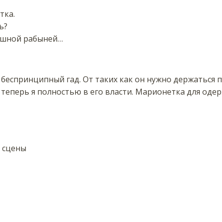
тка.
ь?
ушной рабыней…
 беспринципный гад. От таких как он нужно держаться 
И теперь я полностью в его власти. Марионетка для о
 сцены