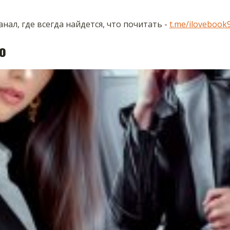
нал, где всегда найдется, что почитать -
t.me/ilovebook
о