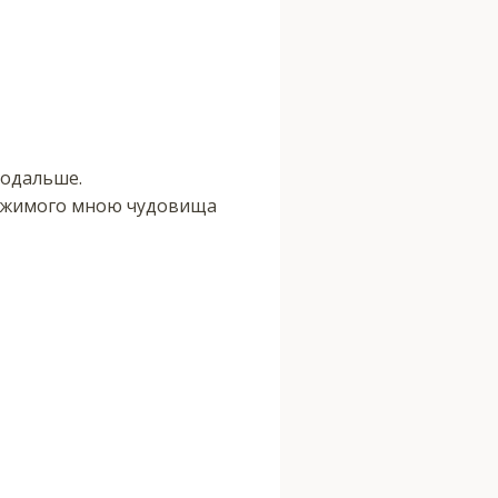
подальше.
держимого мною чудовища