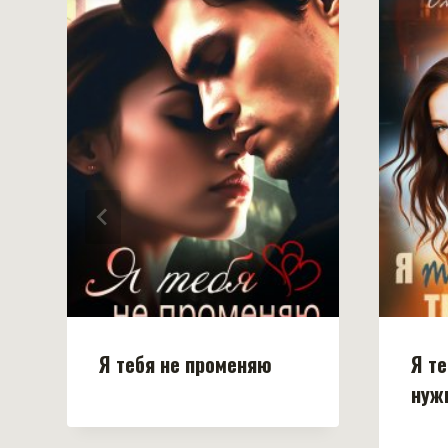
Я тебя не променяю
Я т
нуж