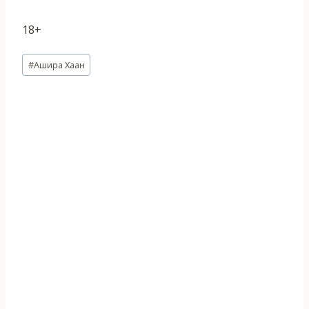
18+
Метки
#
Ашира Хаан
записи: