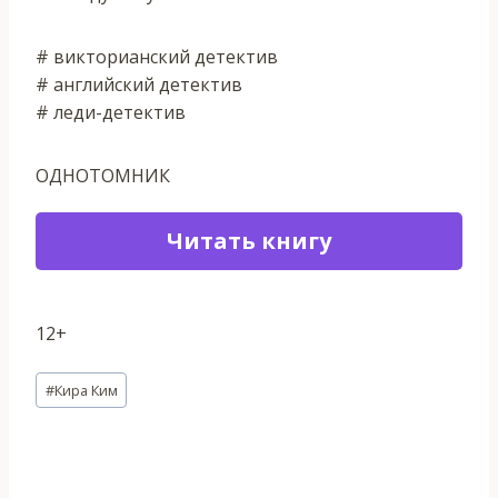
# викторианский детектив
# английский детектив
# леди-детектив
ОДНОТОМНИК
Читать книгу
12+
Метки
#
Кира Ким
записи: