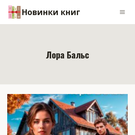
Перейти
Новинки книг
к
содержимому
Лора Бальс