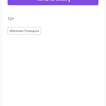
12+
Метки
#
Евгения Телицына
записи: