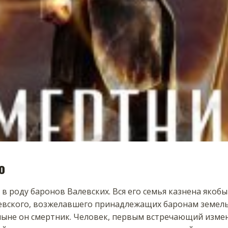
о
 роду баронов Валевских. Вся его семья казнена якобы
евского, возжелавшего принадлежащих баронам земел
Отныне он смертник. Человек, первым встречающий изм