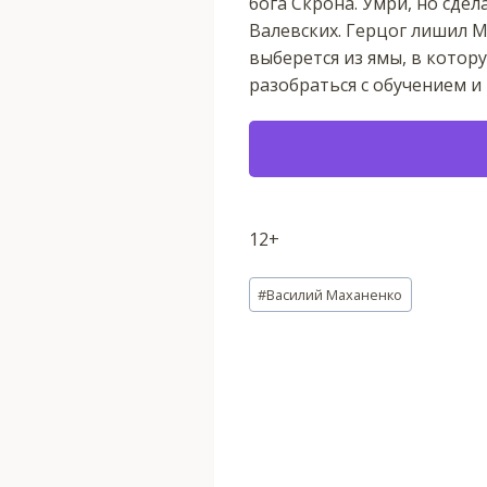
бога Скрона. Умри, но сде
Валевских. Герцог лишил М
выберется из ямы, в котору
разобраться с обучением и
12+
Метки
#
Василий Маханенко
записи: