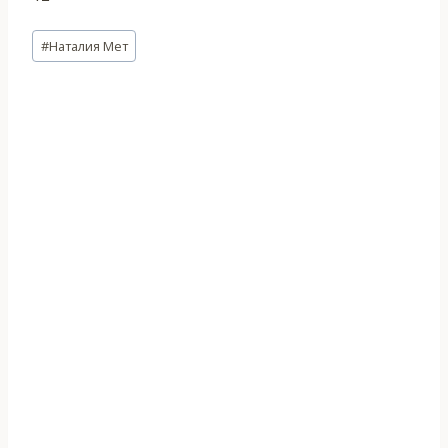
Метки
#
Наталия Мет
записи: