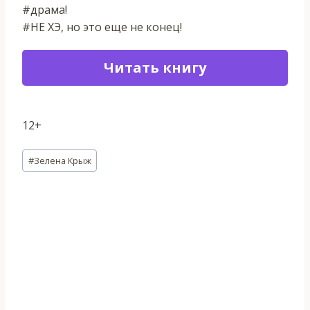
#драма!
#НЕ ХЭ, но это еще не конец!
Читать книгу
12+
Метки
#
Зелена Крыж
записи: