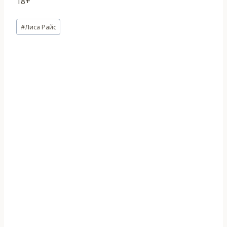
18+
Метки
#
Лиса Райс
записи: