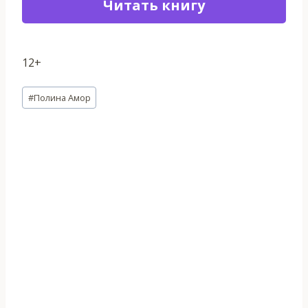
Читать книгу
12+
Метки
#
Полина Амор
записи: