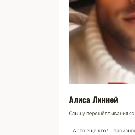
Алиса Линней
Слышу перешёптывания со в
– А это ещё кто? – произн