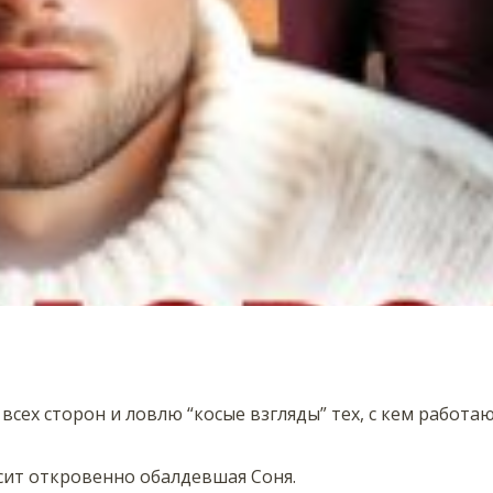
сех сторон и ловлю “косые взгляды” тех, с кем работаю
осит откровенно обалдевшая Соня.