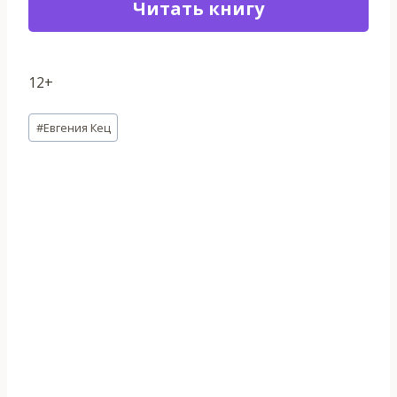
Читать книгу
12+
Метки
#
Евгения Кец
записи: