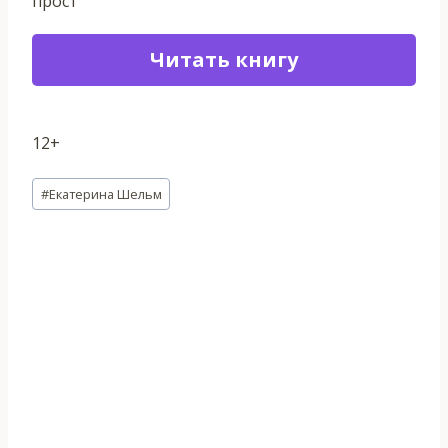
прост
Читать книгу
12+
Метки
#
Екатерина Шельм
записи: