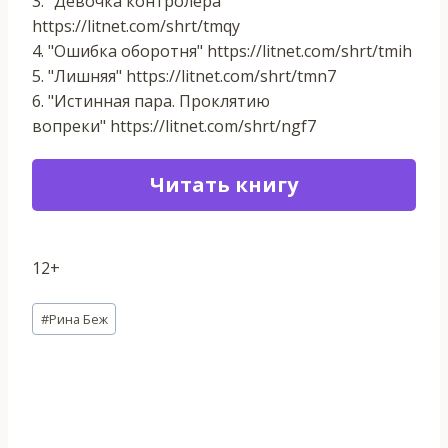
3. "Девочка контролера"
https://litnet.com/shrt/tmqy
4. "Ошибка оборотня" https://litnet.com/shrt/tmih
5. "Лишняя" https://litnet.com/shrt/tmn7​​
6. "Истинная пара. Проклятию
вопреки" https://litnet.com/shrt/ngf7
Читать книгу
12+
Метки
#
Рина Беж
записи: