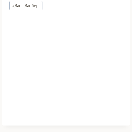
Метки
#
Дана Данберг
записи: