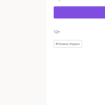
12+
Метки
#
Полина Лоранс
записи: