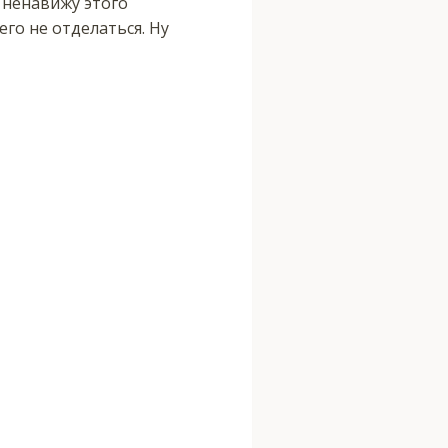
я ненавижу этого
го не отделаться. Ну