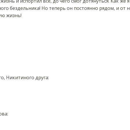
жизнь и испортил всё, до чего смог дотянуться. Как же 
го бездельника! Но теперь он постоянно рядом, и от не
ую жизнь!
го, Никитиного друга:
ова: