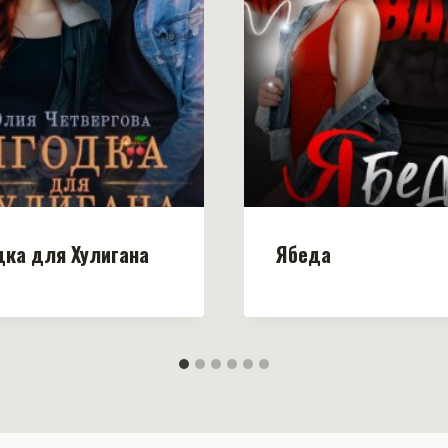
дка для Хулигана
Ябеда