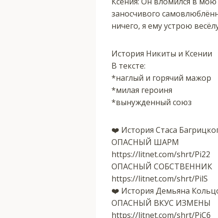
Ксения: Он вломился в мою 
заносчивого самовлюблённо
ничего, я ему устрою весёл
История Никиты и Ксении
В тексте:
*наглый и горячий мажор
*милая героиня
*вынужденный союз
‍❤️‍ История Стаса Багрицко
ОПАСНЫЙ ШАРМ
https://litnet.com/shrt/Pi22
ОПАСНЫЙ СОБСТВЕННИК
https://litnet.com/shrt/PilS
‍❤️‍ История Демьяна Кольц
ОПАСНЫЙ ВКУС ИЗМЕНЫ
https://litnet.com/shrt/PiC6