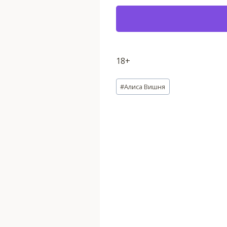
18+
Метки
#
Алиса Вишня
записи: