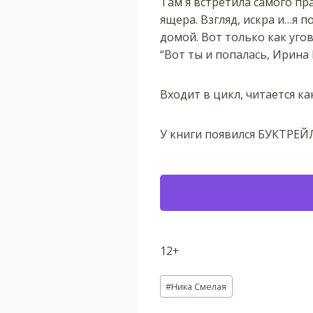
Там я встретила самого п
ящера. Взгляд, искра и…я п
домой. Вот только как угово
“Вот ты и попалась, Ирина
Входит в цикл, читается ка
У книги появился БУКТРЕЙ
12+
Метки
#
Ника Смелая
записи: