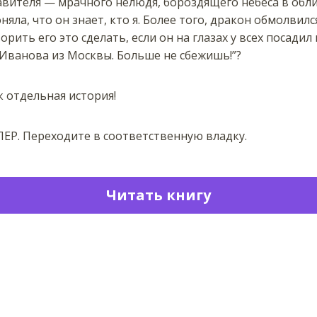
равителя — мрачного нелюдя, бороздящего небеса в об
оняла, что он знает, кто я. Более того, дракон обмолвил
рить его это сделать, если он на глазах у всех посадил 
 Иванова из Москвы. Больше не сбежишь!”?
к отдельная история!
ЛЕР. Переходите в соответственную владку.
Читать книгу