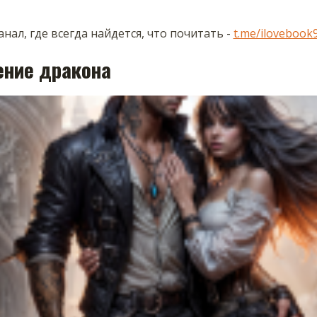
нал, где всегда найдется, что почитать -
t.me/ilovebook
ение дракона